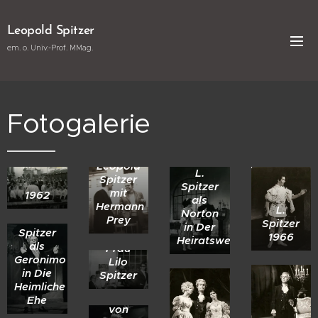
Leopold Spitzer
em. o. Univ.-Prof. MMag.
Fotogalerie
1972 L.
Spitzer
Leopold
mit E.
L.
Spitzer
Werba
Spitzer
mit
am
1962
als
Hermann
Klavier
L.
Norton
L.
Prey
und
Spitzer
in Der
Spitzer
seiner
1966
Heiratswechsel
als
Frau
. Spitzer
Geronimo
Lilo
als Bey
in Die
Spitzer
in der
Heimliche
Italienerien
Ehe
L.
von
Spitzer